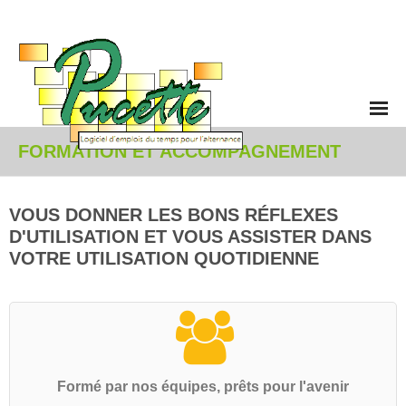
Accueil
FORMATION ET ACCOMPAGNEMENT
Enseignement et Alternance
VOUS DONNER LES BONS RÉFLEXES
- Vue d'ensemble
D'UTILISATION ET VOUS ASSISTER DANS
VOTRE UTILISATION QUOTIDIENNE
- Planning hebdomadaire
- Déroulement annuel
- Génération automatique et solveur
Formé par nos équipes, prêts pour l'avenir
- Activités non pédagogiques et contraintes