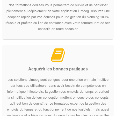
Nos formations dédiées vous permettent de suivre et de participer
- Editions et mise en forme
pleinement au déploiement de votre application Limoog. Assurez une
adoption rapide par vos équipes pour une gestion du planning 100%
- Diffusion
réussie et profitez du lien de confiance avec votre formateur et de ses
conseils en toute occasion
- Bilans et récapitulatifs
- Sécurité
- Liens avec les logiciels tiers
- Informations techniques
Acquérir les bonnes pratiques
Les solutions Limoog sont conçues pour une prise en main intuitive
Services
par tous ses utilisateurs, sans avoir besoin de compétences en
informatique !nToutefois, la gestion des emplois du temps et surtout
- Vue d'ensemble
la simplification de leur conception mettent en oeuvre des concepts
qu'il est bon de connaître. Le formateur, expert de la gestion des
- Implémentation du projet
emplois du temps et du fonctionnement de nos logiciels, mais aussi
pédagogue et à l'écoute, vous donnera toutes les clés pour exploiter