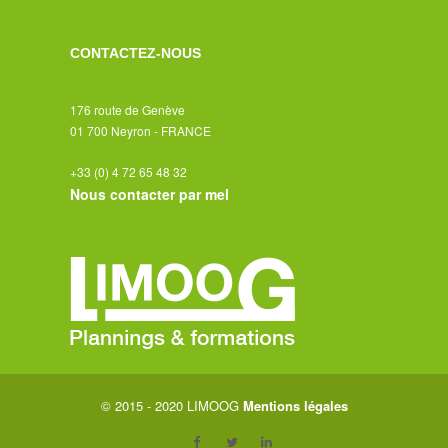
- Editions et mise en forme
CONTACTEZ-NOUS
- Diffusion
176 route de Genève
- Bilans et récapitulatifs
01 700 Neyron - FRANCE
+33 (0) 4 72 65 48 32
- Sécurité
Nous contacter par mel
- Liens avec les logiciels tiers
- Informations techniques
Services
- Vue d'ensemble
- Implémentation du projet
© 2015 - 2020 LIMOOG
Mentions légales