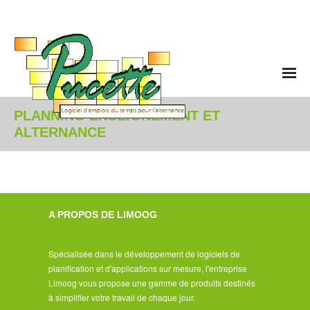
Accueil
PLANNING ENSEIGNEMENT ET
ALTERNANCE
Enseignement et Alternance
- Vue d'ensemble
- Planning hebdomadaire
A PROPOS DE LIMOOG
- Déroulement annuel
Spécialisée dans le développement de logiciels de
planification et d'applications sur mesure, l'entreprise
- Génération automatique et solveur
Limoog vous propose une gamme de produits destinés
à simplifier votre travail de chaque jour.
- Activités non pédagogiques et contraintes