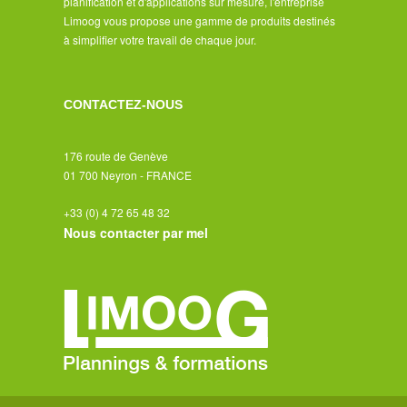
planification et d'applications sur mesure, l'entreprise
Limoog vous propose une gamme de produits destinés
- Editions et mise en forme
à simplifier votre travail de chaque jour.
- Diffusion
CONTACTEZ-NOUS
- Bilans et récapitulatifs
176 route de Genève
- Sécurité
01 700 Neyron - FRANCE
- Liens avec les logiciels tiers
+33 (0) 4 72 65 48 32
Nous contacter par mel
- Informations techniques
Services
- Vue d'ensemble
- Implémentation du projet