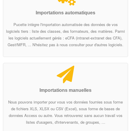
- Editions et mise en forme
Importations automatiques
- Diffusion
Pucette intègre l'importation automatisée des données de vos
logiciels tiers : liste des classes, des formateurs, des matières. Parmi
- Bilans et récapitulatifs
les logiciels actuellement gérés : eCFA (intranet-extranet des CFA),
Gesti'MFR, ... N'hésitez pas à nous consulter pour d'autres logiciels.
- Sécurité
- Liens avec les logiciels tiers
- Informations techniques
Importations manuelles
Services
Nous pouvons importer pour vous vos données fournies sous forme
- Vue d'ensemble
de fichiers XLS, XLSX ou CSV (Excel), sous forme de bases de
données Access ou autre. Vous retrouverez sans aucun travail vos
- Implémentation du projet
listes d'usagers, d'intervenants, de groupes, …